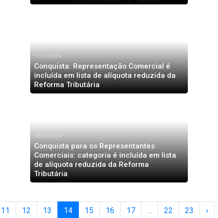
11/12/2024
Conquista: Representação Comercial é
incluída em lista de alíquota reduzida da
Reforma Tributária
10/12/2024
Conquista para os Representantes
Comerciais: categoria é incluída em lista
de alíquota reduzida da Reforma
Tributária
11
12
13
14
15
16
17
...
22
23
›