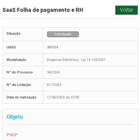
SaaS Folha de pagamento e RH
Voltar
Situação
Concluído
UASG
389054
Modalidade
Dispensa Eletrônica - Lei 14.133/2021
Nº do Processo
34/2024
Nº da Licitação
917/2024
Data de realização
17/06/2024, às 07:59
Objeto
PNCP