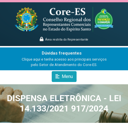
Área restrita do Representante
Dúvidas frequentes
Clique aqui e tenha acesso aos principais serviços
pelo Setor de Atendimento do Core-ES.
Menu
DISPENSA ELETRÔNICA - LEI
14.133/2021 917/2024