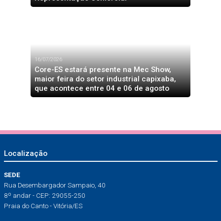
16/07/2026
Core-ES estará presente na Mec Show,
maior feira do setor industrial capixaba,
que acontece entre 04 e 06 de agosto
Localização
SEDE
Rua Desembargador Sampaio, 40
8º andar - CEP: 29055-250
Praia do Canto - Vitória/ES