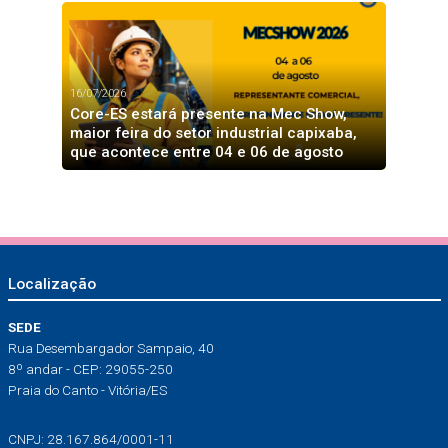
16/07/2026
Core-ES estará presente na Mec Show,
maior feira do setor industrial capixaba,
que acontece entre 04 e 06 de agosto
Localização
SEDE
Rua Desembargador Sampaio, 40
8º andar - CEP: 29055-250
Praia do Canto - Vitória/ES
CNPJ: 28.167.864/0001-11