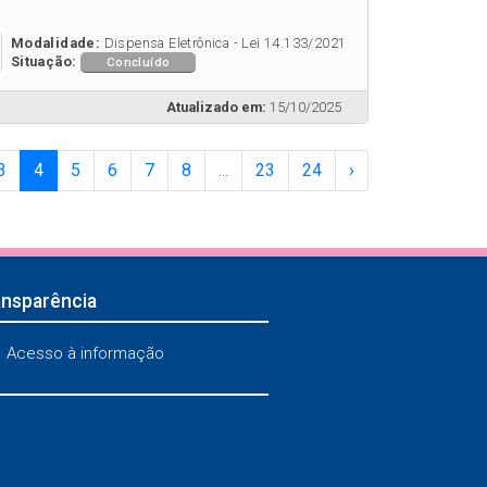
Modalidade:
Dispensa Eletrônica - Lei 14.133/2021
Situação:
Concluído
Atualizado em:
15/10/2025
3
4
5
6
7
8
...
23
24
›
ansparência
Acesso à informação