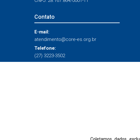
CNPJ: 28.167.864/0001-11
Contato
E-mail:
atendimento@core-es.org.br
Telefone:
(27) 3223-3502
Coletamos dados exclu