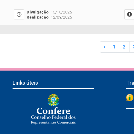
..
Divulgação:
15/10/2025
Realizacao:
12/09/2025
‹
1
2
Links úteis
Tr