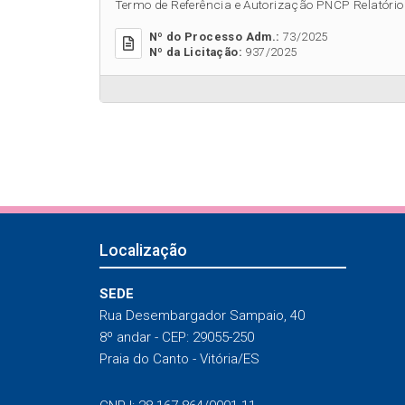
Termo de Referência e Autorização PNCP Relatório.
Nº do Processo Adm.:
73/2025
Nº da Licitação:
937/2025
Localização
SEDE
Rua Desembargador Sampaio, 40
8º andar - CEP: 29055-250
Praia do Canto - Vitória/ES