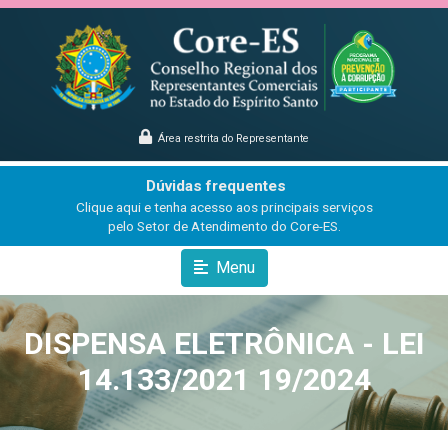
Área restrita do Representante
Dúvidas frequentes
Clique aqui e tenha acesso aos principais serviços
pelo Setor de Atendimento do Core-ES.
Menu
DISPENSA ELETRÔNICA - LEI
14.133/2021 19/2024