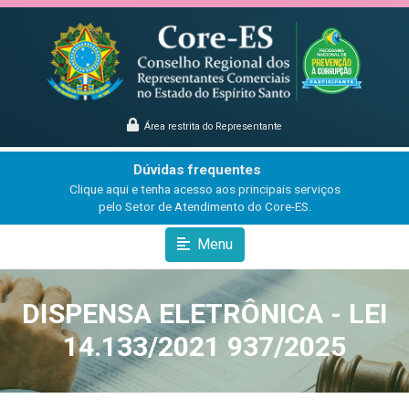
Área restrita do Representante
Dúvidas frequentes
Clique aqui e tenha acesso aos principais serviços
pelo Setor de Atendimento do Core-ES.
Menu
DISPENSA ELETRÔNICA - LEI
14.133/2021 937/2025