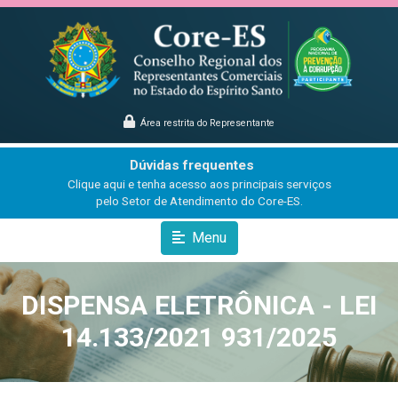
Área restrita do Representante
Dúvidas frequentes
Clique aqui e tenha acesso aos principais serviços
pelo Setor de Atendimento do Core-ES.
Menu
DISPENSA ELETRÔNICA - LEI
14.133/2021 931/2025