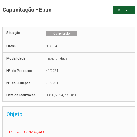
Capacitação - Ebac
Voltar
Situação
Concluído
UASG
389054
Modalidade
Inexigibilidade
Nº do Processo
41/2024
Nº da Licitação
21/2024
Data de realização
03/07/2024, às 08:00
Objeto
TR E AUTORIZAÇÃO